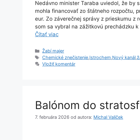
Nedávno minister Taraba uviedol, že by s
mohla financovať zo štátneho rozpočtu, p
eur. Zo záverečnej správy z prieskumu z 
som sa vybral na zážitkovú prechádzku k 
Čítať viac
Kategórie
Žabí majer
Značky
Chemické znečistenie
,
Istrochem
,
Nový kanál
,
ž
Vložiť komentár
Balónom do stratosf
7. februára 2026
od autora:
Michal Valiček