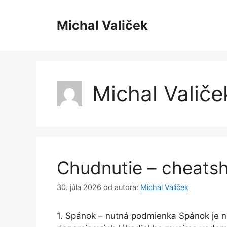
Preskočiť
na
Michal Valiček
obsah
Michal Valiče
Chudnutie – cheats
30. júla 2026
od autora:
Michal Valiček
1. Spánok – nutná podmienka Spánok je n