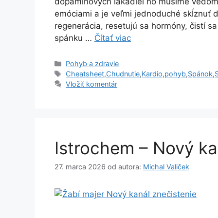
dopamínových lákadiel ho musíme vedome p
emóciami a je veľmi jednoduché skĺznuť do
regenerácia, resetujú sa hormóny, čistí s
spánku …
Čítať viac
Kategórie
Pohyb a zdravie
Značky
Cheatsheet
,
Chudnutie
,
Kardio
,
pohyb
,
Spánok
,
Vložiť komentár
Istrochem – Nový ka
27. marca 2026
od autora:
Michal Valiček