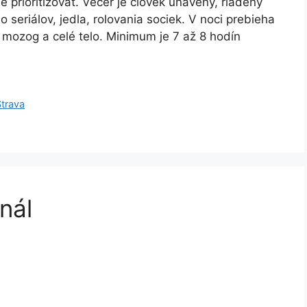
rioritizovať. Večer je človek unavený, riadený
 seriálov, jedla, rolovania sociek. V noci prebieha
a mozog a celé telo. Minimum je 7 až 8 hodín
Strava
nál